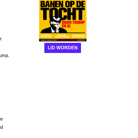
r
LID WORDEN
rump.
te
id