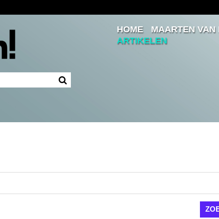
HOME
MAARTEN VAN
Inloggen
ARTIKELEN
Ingelogd blijven
LOGIN
JE WACHTWOORD VERGETEN?