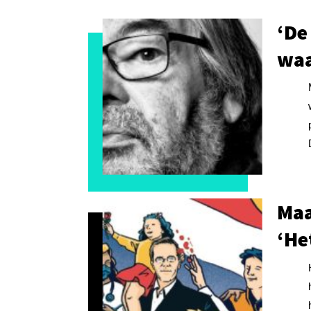
‘De
waa
Maa
‘He