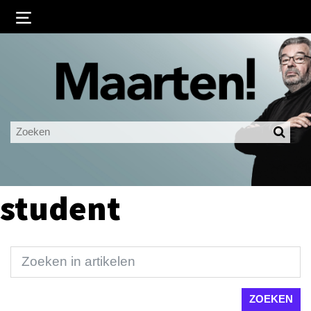
Inloggen
Ingelogd blijven
LOGIN
JE WACHTWOORD VERGETEN?
student