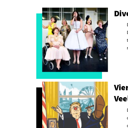
Div
Vie
Vee