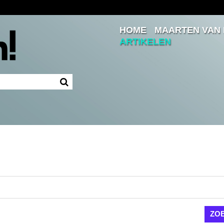
HOME
MAARTEN VAN
Inloggen
ARTIKELEN
Ingelogd blijven
LOGIN
JE WACHTWOORD VERGETEN?