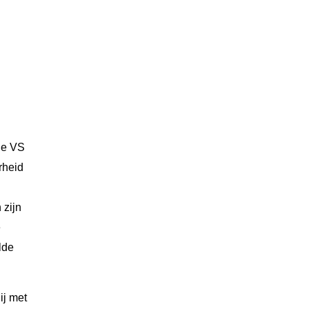
de VS
rheid
 zijn
e
lde
ij met