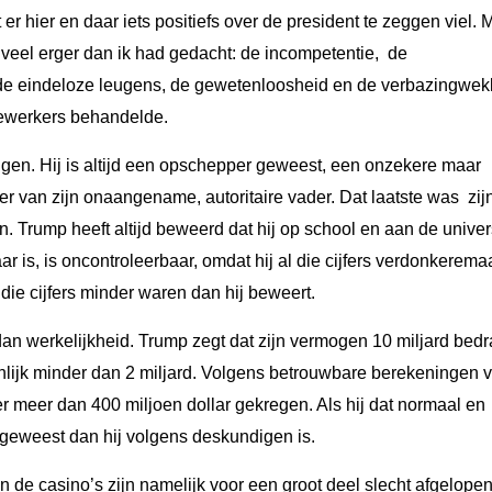
er hier en daar iets positiefs over de president te zeggen viel. 
g veel erger dan ik had gedacht: de incompetentie, de
, de eindeloze leugens, de gewetenloosheid en de verbazingwe
ewerkers behandelde.
eugen. Hij is altijd een opschepper geweest, een onzekere maar
fer van zijn onaangename, autoritaire vader. Dat laatste was zij
. Trump heeft altijd beweerd dat hij op school en aan de univers
aar is, is oncontroleerbaar, omdat hij al die cijfers verdonkerem
die cijfers minder waren dan hij beweert.
dan werkelijkheid. Trump zegt dat zijn vermogen 10 miljard bedr
enlijk minder dan 2 miljard. Volgens betrouwbare berekeningen 
 meer dan 400 miljoen dollar gekregen. Als hij dat normaal en
 geweest dan hij volgens deskundigen is.
n de casino’s zijn namelijk voor een groot deel slecht afgelope