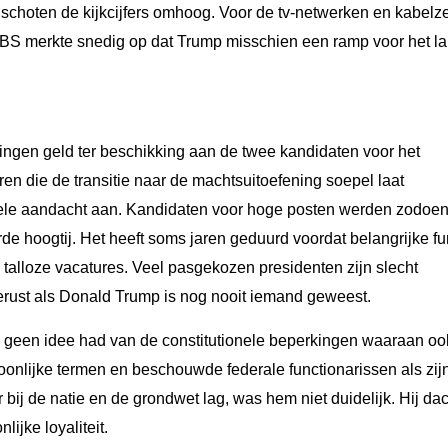
an schoten de kijkcijfers omhoog. Voor de tv-netwerken en kabel
BS merkte snedig op dat Trump misschien een ramp voor het l
ingen geld ter beschikking aan de twee kandidaten voor het
ren die de transitie naar de machtsuitoefening soepel laat
ele aandacht aan. Kandidaten voor hoge posten werden zodoe
e hoogtij. Het heeft soms jaren geduurd voordat belangrijke fu
g talloze vacatures. Veel pasgekozen presidenten zijn slecht
gerust als Donald Trump is nog nooit iemand geweest.
hij geen idee had van de constitutionele beperkingen waaraan o
soonlijke termen en beschouwde federale functionarissen als zij
r bij de natie en de grondwet lag, was hem niet duidelijk. Hij dac
ijke loyaliteit.