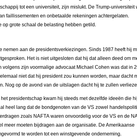
chappij tot een universiteit, zijn mislukt. De Trump-universiteit
van faillissementen en onbetaalde rekeningen achtergelaten.
lie op grote schaal de belasting hebben getild.
te nemen aan de presidentsverkiezingen. Sinds 1987 heeft hij m
tgesproken. Het is niet uitgesloten dat hij dat alleen deed om m
n volgens zijn voormalige advocaat Michael Cohen was dat in 
e helemaal niet dat hij president zou kunnen worden, maar dacht 
 Nog op de avond van de uitslagen dacht hij te zullen verlieze
 het presidentschap kwam hij steeds met dezelfde ideeën die hi
d al heel lang dat de bondgenoten van de VS zowel handelspoliti
sverdragen zoals NAFTA waren onvoordelig voor de VS en de N
el meer moeten bijdragen aan de organisatie. De Amerikaanse
omgevormd te worden tot een winstgevende onderneming.