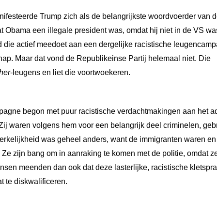
festeerde Trump zich als de belangrijkste woordvoerder van 
 Obama een illegale president was, omdat hij niet in de VS wa
nd die actief meedoet aan een dergelijke racistische leugencam
chap. Maar dat vond de Republikeinse Partij helemaal niet. Die
ther
-leugens en liet die voortwoekeren.
mpagne begon met puur racistische verdachtmakingen aan het a
 Zij waren volgens hem voor een belangrijk deel criminelen, geb
rkelijkheid was geheel anders, want de immigranten waren en 
 Ze zijn bang om in aanraking te komen met de politie, omdat z
nsen meenden dan ook dat deze lasterlijke, racistische kletspra
te diskwalificeren.