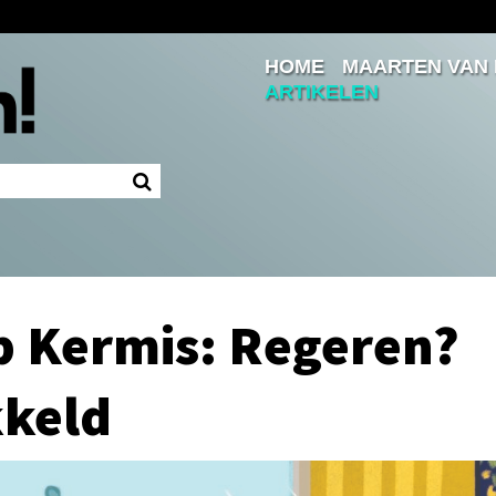
HOME
MAARTEN VAN
Inloggen
ARTIKELEN
Ingelogd blijven
LOGIN
JE WACHTWOORD VERGETEN?
p Kermis: Regeren?
kkeld