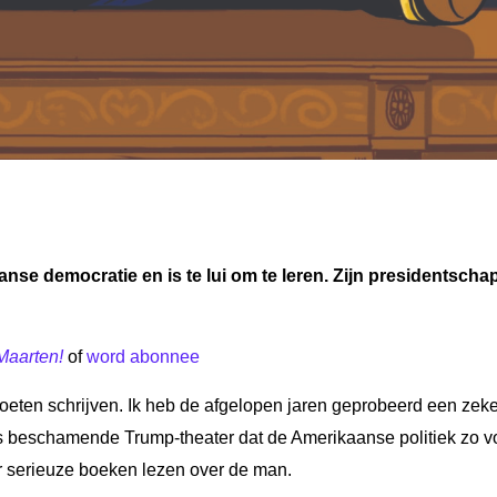
se democratie en is te lui om te leren. Zijn presidentschap
Maarten!
of
word abonnee
 moeten schrijven. Ik heb de afgelopen jaren geprobeerd een zek
ls beschamende Trump-theater dat de Amerikaanse politiek zo v
r serieuze boeken lezen over de man.