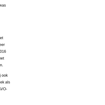
 was
et
eer
2016
met
n.
j ook
ek als
AVO-