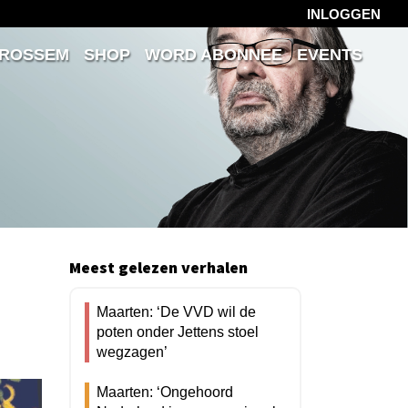
INLOGGEN
 ROSSEM
SHOP
WORD ABONNEE
EVENTS
Meest gelezen verhalen
Maarten: ‘De VVD wil de
poten onder Jettens stoel
wegzagen’
Maarten: ‘Ongehoord