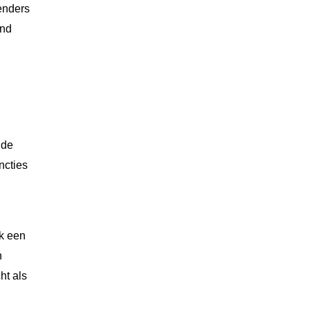
zenders
and
nde
ncties
ok een
n
ht als