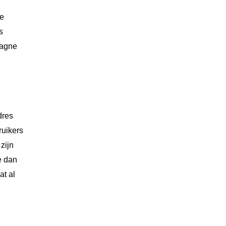
de
s
pagne
dres
ruikers
zijn
e dan
at al