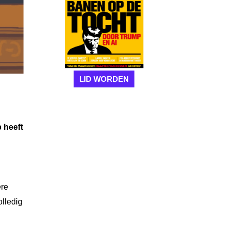
LID WORDEN
 heeft
ere
olledig