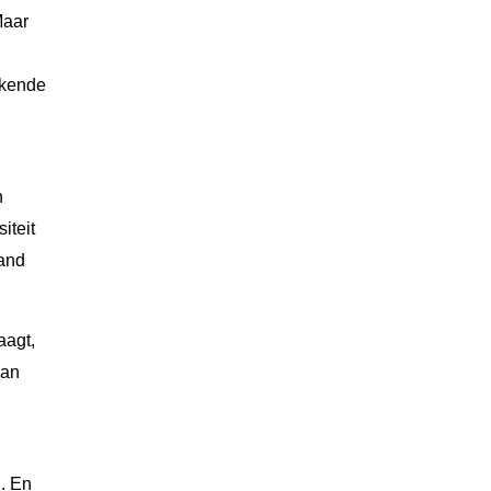
Maar
kkende
n
iteit
aand
aagt,
van
n. En