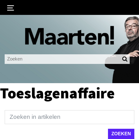
Inloggen
Ingelogd blijven
LOGIN
JE WACHTWOORD VERGETEN?
Toeslagenaffaire