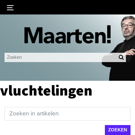
Inloggen
Ingelogd blijven
LOGIN
JE WACHTWOORD VERGETEN?
vluchtelingen