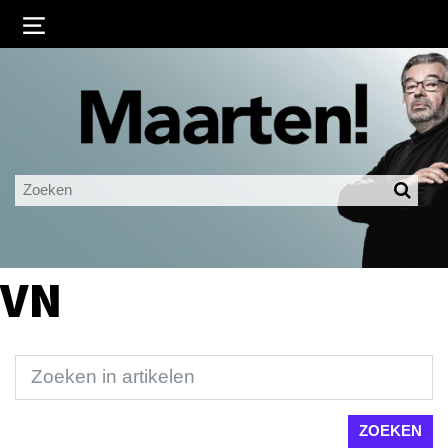
Inloggen
Ingelogd blijven
LOGIN
JE WACHTWOORD VERGETEN?
VN