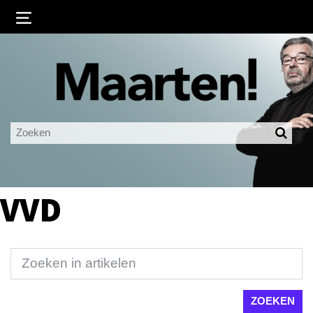
Inloggen
Ingelogd blijven
LOGIN
JE WACHTWOORD VERGETEN?
VVD