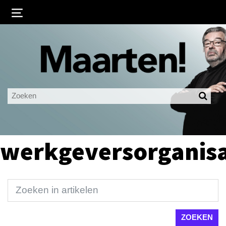
Inloggen
Ingelogd blijven
LOGIN
JE WACHTWOORD VERGETEN?
werkgeversorganisa