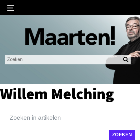
Inloggen
Ingelogd blijven
LOGIN
JE WACHTWOORD VERGETEN?
Willem Melching