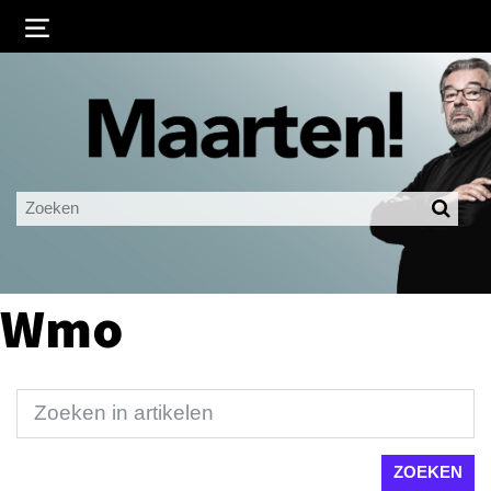
Inloggen
Ingelogd blijven
LOGIN
JE WACHTWOORD VERGETEN?
Wmo