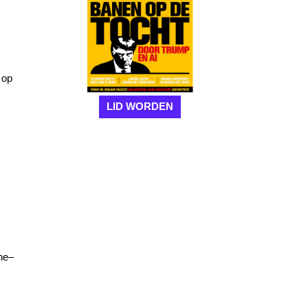
 op
LID WORDEN
ine–