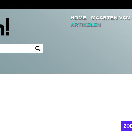
HOME
MAARTEN VAN
Inloggen
ARTIKELEN
Ingelogd blijven
LOGIN
JE WACHTWOORD VERGETEN?