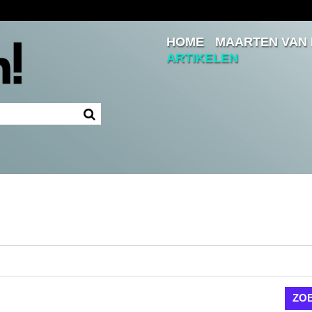
HOME
MAARTEN VAN
Inloggen
ARTIKELEN
Ingelogd blijven
LOGIN
JE WACHTWOORD VERGETEN?