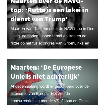
Maarten over de NAVO-
top: ‘Rutte is een lakei in
dienst van Trump’
Maarten van Rossem duidt de NAVO-top in Den
Haag, de oorlog tussen Israël en Iran en de
ruzie op het fusiecongres van GroenLinks en
PvdA. De NAVO-top en alle...
Maarten: ‘De Europese
Unie is niet achterlijk’
Al decennialang wordt er gesomberd over de
economie van Europa. Het zou de
concurrentieslag met de VS, Japan en China