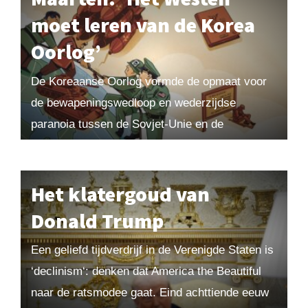
moet leren van de Korea
Oorlog’
De Koreaanse Oorlog vormde de opmaat voor
de bewapeningswedloop en wederzijdse
paranoia tussen de Sovjet-Unie en de
Verenigde Staten. De grootmachten waren
slecht op de hoogte van elkaars werkelijke...
Het klatergoud van
Donald Trump
Een geliefd tijdverdrijf in de Verenigde Staten is
‘declinism‘: denken dat America the Beautiful
naar de ratsmodee gaat. Eind achttiende eeuw