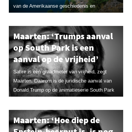
van de Amerikaanse geschiedenis en
samenleving? Eerlijk gezegd heb ik daar geen
idee van. Zelfs in...
Maarten: ‘Trumps aanval
op South Park is een
aanval op de vrijheid’
Satire is een graadmeter van vrijheid, zegt
Maarten. Daarom is de juridische aanval van
Donald Trump op de animatieserie South Park
een heel slecht teken. ‘In zijn wereldbeeld is...
Maarten: ‘Hoe diep de
Epstein-beerput is, is nog