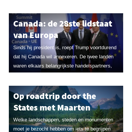
maakten de Founding Fathers zich al ongerust
over...
Canada: de 28ste lidstaat
van Europa
Sinds hij president is, roept Trump voortdurend
dat hij Canada wil annexeren. De twee landen
waren elkaars belangrijkste handelspartners,
maar de annexatieplannen hebben de
vriendschapsband op het spel gezet....
Op roadtrip door the
States met Maarten
Welke landschappen, steden en monumenten
moet je bezocht hebben om iets te begrijpen