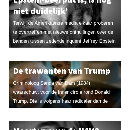
niet duidelijk’
Terwijl de Amerikaanse media elkaar proberen
te overtreffen met nieuwe onthullingen over de
banden tussen zedendelinquent Jeffrey Epstein
en president Donald Trump, voltrekt zich in
Gaza een humanitaire ramp...
De trawanten van Trump
Criminoloog Sanda van Dam (1984)
waarschuwt voor de inner circle rond Donald
Trump. Die is volgens haar radicaler dan de
president zelf. Trump is een destructieve leider
en zijn...