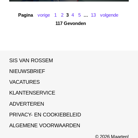
onvermijdelijk verliezen. Maar dergelijke
voorspellingen komen op de lange...
Pagina
vorige
1
2
3
4
5
…
13
volgende
117 Gevonden
SIS VAN ROSSEM
NIEUWSBRIEF
VACATURES
KLANTENSERVICE
ADVERTEREN
PRIVACY- EN COOKIEBELEID
ALGEMENE VOORWAARDEN
© 2026 Maarten!