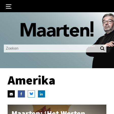
Inloggen
Ingelogd blijven
LOGIN
JE WACHTWOORD VERGETEN?
Amerika
Maarten: ‘Het Westen