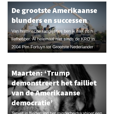
vrede zijn. Of niet...
De grootste Amerikaanse
blunders en successen
Van historische ranglijstjes ben ik niet zo’n
liefhebber. Al helemaal niet sinds de KRO in
2004 Pim Fortuyn tot Grootste Nederlander
uitriep. Om te beginnen: hoe bereken je in...
Maarten: ‘Trump
demonstreert het failliet
van de Amerikaanse
democratie’
Terwijl in Nederland het minderheidskabinet een