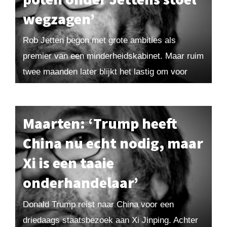
wegzagen’
Rob Jetten begon met grote ambities als
premier van een minderheidskabinet. Maar ruim
twee maanden later blijkt het lastig om voor
veel plannen een stabiele meerderheid te
vinden –...
Maarten: ‘Trump heeft
China nu echt nodig, maar
Xi is een taaie
onderhandelaar’
Donald Trump reist naar China voor een
driedaags staatsbezoek aan Xi Jinping. Achter