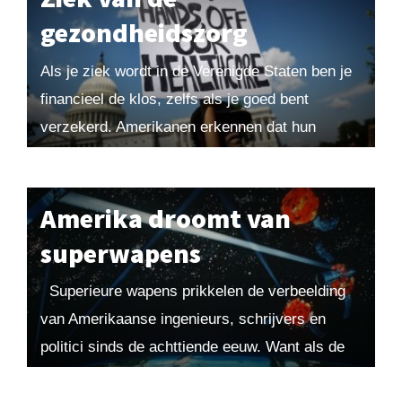
gezondheidszorg
Als je ziek wordt in de Verenigde Staten ben je
financieel de klos, zelfs als je goed bent
verzekerd. Amerikanen erkennen dat hun
systeem in crisis verkeert, maar willen...
Amerika droomt van
superwapens
Superieure wapens prikkelen de verbeelding
van Amerikaanse ingenieurs, schrijvers en
politici sinds de achttiende eeuw. Want als de
VS onoverwinnelijk worden, zal het eeuwig