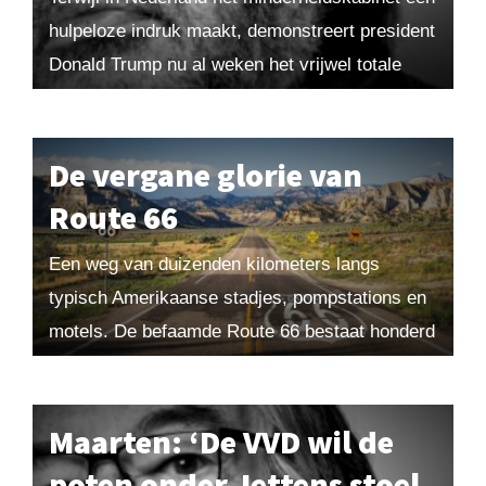
hulpeloze indruk maakt, demonstreert president
Donald Trump nu al weken het vrijwel totale
failliet van het Amerikaanse politieke systeem.
Gestuurd door zijn onderbuikgevoelens...
De vergane glorie van
Route 66
Een weg van duizenden kilometers langs
typisch Amerikaanse stadjes, pompstations en
motels. De befaamde Route 66 bestaat honderd
jaar en trekt nog steeds talloze toeristen – al
vinden die...
Maarten: ‘De VVD wil de
poten onder Jettens stoel