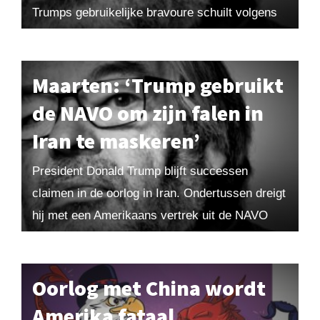
Trumps gebruikelijke bravoure schuilt volgens
Maarten van Rossem vooral een verzwakte
Amerikaanse positie. ‘Economisch en
geopolitiek...
Maarten: ‘Trump gebruikt
de NAVO om zijn falen in
Iran te maskeren’
President Donald Trump blijft successen
claimen in de oorlog in Iran. Ondertussen dreigt
hij met een Amerikaans vertrek uit de NAVO
omdat hij vindt dat bondgenoten hem niet
steunen....
Oorlog met China wordt
Amerika fataal