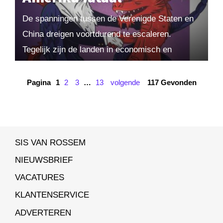
De spanningen tussen de Verenigde Staten en
China dreigen voortdurend te escaleren.
Tegelijk zijn de landen in economisch en
technologisch opzicht volkomen met elkaar
verweven. Draaien hun conflicten uit...
Pagina
1
2
3
…
13
volgende
117 Gevonden
SIS VAN ROSSEM
NIEUWSBRIEF
VACATURES
KLANTENSERVICE
ADVERTEREN