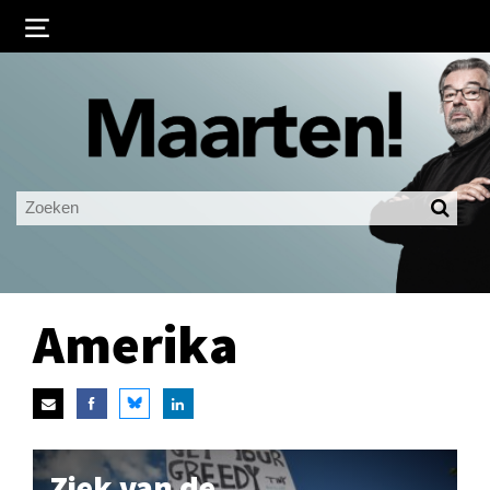
Inloggen
Ingelogd blijven
LOGIN
JE WACHTWOORD VERGETEN?
Amerika
Ziek van de