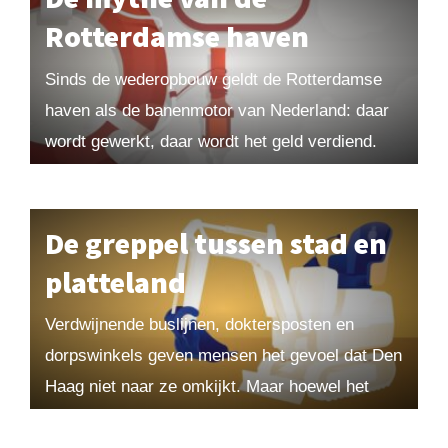
Rotterdamse haven
Sinds de wederopbouw geldt de Rotterdamse
haven als de banenmotor van Nederland: daar
wordt gewerkt, daar wordt het geld verdiend.
Maar klopt dat beeld nog wel? Hoe belangrijk
is...
De greppel tussen stad en
platteland
Verdwijnende buslijnen, doktersposten en
dorpswinkels geven mensen het gevoel dat Den
Haag niet naar ze omkijkt. Maar hoewel het
platteland er soms bekaaid afkomt, valt het met