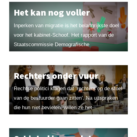
de kloof...
Het kan nog voller
Inperken van migratie is het belangrijkste doel
voor het kabinet-Schoof. Het rapport van de
Staatscommissie Demografische
Ontwikkelingen 2050 speelt een belangrijke rol
in dit debat. Voorzitter Richard van Zwol...
Rechters onder vuur
Rechtse politici klagen dat ‘rechters op de stoel
van de bestuurder gaan zitten’. Na uitspraken
die hun niet bevielen, willen ze het
belangenorganisaties daarom moeilijker maken
om tegen de...