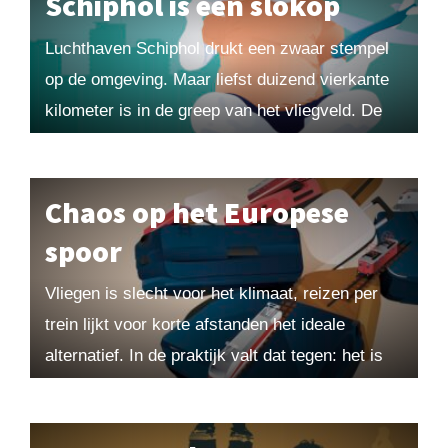
Schiphol is een slokop
Luchthaven Schiphol drukt een zwaar stempel
op de omgeving. Maar liefst duizend vierkante
kilometer is in de greep van het vliegveld. De
oplossing: sluit de Aalsmeerbaan en er
kunnen...
Chaos op het Europese
spoor
Vliegen is slecht voor het klimaat, reizen per
trein lijkt voor korte afstanden het ideale
alternatief. In de praktijk valt dat tegen: het is
vaak duurder en duurt langer....