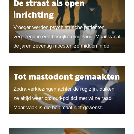
De straat als open
inrichting
Vroeger werden psychiatrische patiënten
verpleegd in een bosrijke omgeving. Maar vanaf
de jaren zeventig moesten ze midden in de
samenleving wonen. Dat zou beter voor hen
zijn en was...
Tot mastodont gemaakten
Zodra verkiezingen achter de rug zijn, duiken
ze altijd weer op: oud-politici met wijze raad.
Maar vaak is die helemaal niet gewenst.
Actieve politici vinden hen lastig en
journalisten...