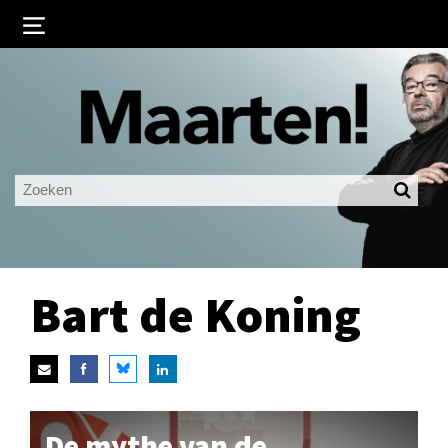
Inloggen
Ingelogd blijven
LOGIN
JE WACHTWOORD VERGETEN?
Bart de Koning
De mythe van de