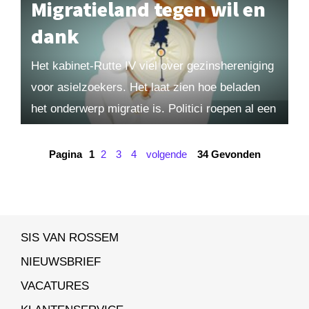
Migratieland tegen wil en
dank
Het kabinet-Rutte IV viel over gezinshereniging
voor asielzoekers. Het laat zien hoe beladen
het onderwerp migratie is. Politici roepen al een
eeuw dat Nederland vol is, en toch blijft...
Pagina
1
2
3
4
volgende
34 Gevonden
SIS VAN ROSSEM
NIEUWSBRIEF
VACATURES