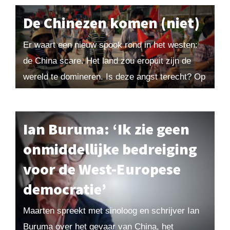
een economisch concurrent...
De Chinezen komen (niet)
Er waart een nieuw spook rond in het westen:
de China scare. Het land zou eropuit zijn de
wereld te domineren. Is deze angst terecht? Op
heel wat terreinen...
Ian Buruma: ‘Ik zie geen
onmiddellijke bedreiging
voor de West-Europese
democratie’
Maarten spreekt met sinoloog en schrijver Ian
Buruma over het gevaar van China, het