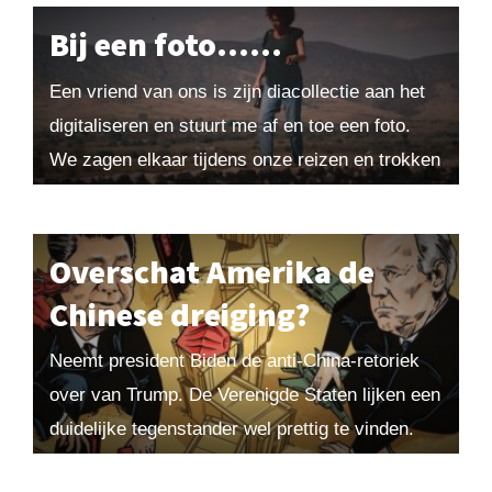
als geopolitiek wapen. Maar het...
Bij een foto……
Een vriend van ons is zijn diacollectie aan het
digitaliseren en stuurt me af en toe een foto.
We zagen elkaar tijdens onze reizen en trokken
dan soms een...
Overschat Amerika de
Chinese dreiging?
Neemt president Biden de anti-China-retoriek
over van Trump. De Verenigde Staten lijken een
duidelijke tegenstander wel prettig te vinden.
Maar China is geen vijandige natie, hoogstens