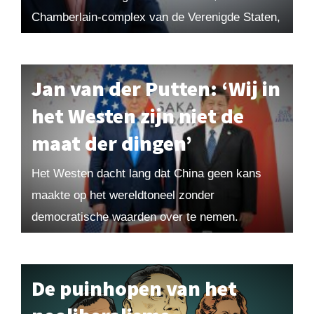
Chamberlain-complex van de Verenigde Staten,
het nut van elites en de stupiditeit van de
directe...
Jan van der Putten: ‘Wij in
het Westen zijn niet de
maat der dingen’
Het Westen dacht lang dat China geen kans
maakte op het wereldtoneel zonder
democratische waarden over te nemen.
Ondertussen groeide het land uit tot een
wereldmacht. In zijn boek...
De puinhopen van het