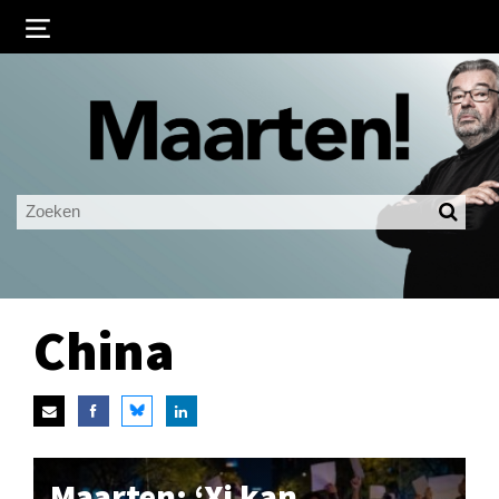
Inloggen
Ingelogd blijven
LOGIN
JE WACHTWOORD VERGETEN?
China
Maarten: ‘Xi kan