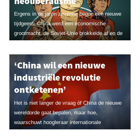
neoliberalisme
Ergens in de jaren zeventig begon een nieuwe
tijdgeest. China werd een economische
grootmacht, de Sovjet-Unie brokkelde af en de
VS waanden zich machtiger dan het Romeinse
Rijk. Maar...
‘China wil een nieuwe
industriële revolutie
ontketenen’
Het is niet langer de vraag óf China de nieuwe
wereldorde gaat bepalen, maar hoe,
waarschuwt hoogleraar internationale
betrekkingen Rob de Wijk. Met technologische