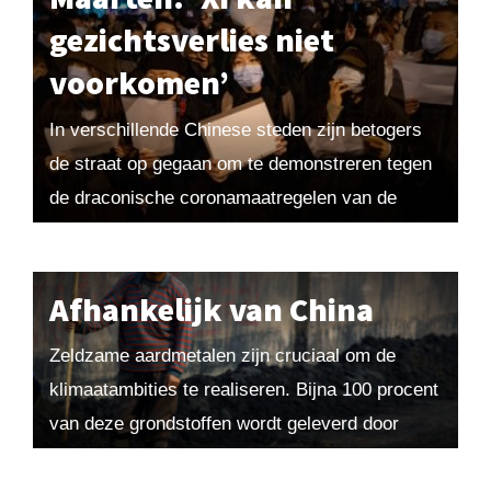
gezichtsverlies niet
voorkomen’
In verschillende Chinese steden zijn betogers
de straat op gegaan om te demonstreren tegen
de draconische coronamaatregelen van de
Chinese regering. ‘Weg met de partij, weg met
Xi Jinping!’ Voor...
Afhankelijk van China
Zeldzame aardmetalen zijn cruciaal om de
klimaatambities te realiseren. Bijna 100 procent
van deze grondstoffen wordt geleverd door
China. Dat kan zijn monopoliepositie gebruiken