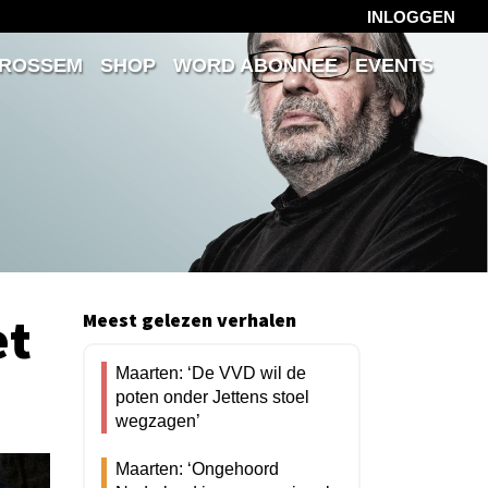
INLOGGEN
 ROSSEM
SHOP
WORD ABONNEE
EVENTS
et
Meest gelezen verhalen
Maarten: ‘De VVD wil de
poten onder Jettens stoel
wegzagen’
Maarten: ‘Ongehoord