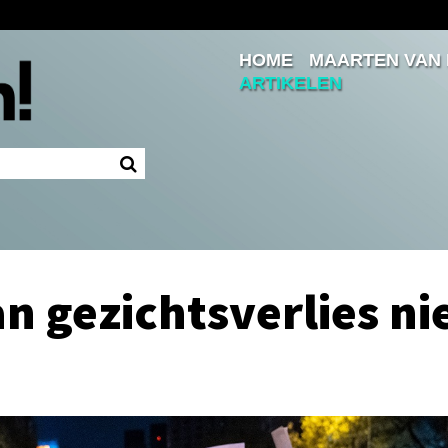
HOME
MAARTEN VAN
Inloggen
ARTIKELEN
Ingelogd blijven
LOGIN
JE WACHTWOORD VERGETEN?
n gezichtsverlies ni