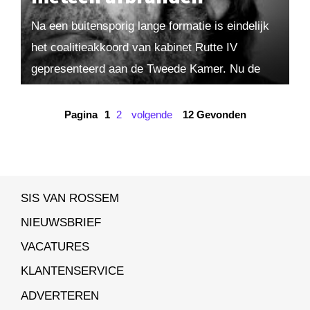
Na een buitensporig lange formatie is eindelijk
het coalitieakkoord van kabinet Rutte IV
gepresenteerd aan de Tweede Kamer. Nu de
regeringspartijen de plannen en ideeën voor de
komende jaren...
Pagina
1
2
volgende
12 Gevonden
SIS VAN ROSSEM
NIEUWSBRIEF
VACATURES
KLANTENSERVICE
ADVERTEREN