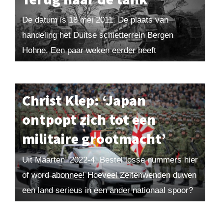
De datum is 18 mei 2011. De plaats van
handeling het Duitse schietterrein Bergen
Hohne. Een paar weken eerder heeft
defensieminister Hans Hillen besloten ook de
resterende Leopard-tanks te...
Christ Klep: ‘Japan
ontpopt zich tot een
militaire grootmacht’
Uit Maarten! 2022-4. Bestel losse nummers hier
of word abonnee! Hoeveel Zeitenwenden duwen
een land serieus in een ander nationaal spoor?
Nemen we Duitsland en Japan na 1945 als...