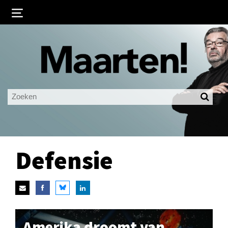
Inloggen
Ingelogd blijven
LOGIN
JE WACHTWOORD VERGETEN?
Defensie
Amerika droomt van