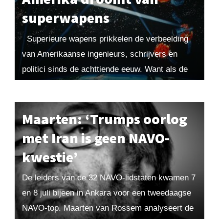
superwapens
Superieure wapens prikkelen de verbeelding
van Amerikaanse ingenieurs, schrijvers en
politici sinds de achttiende eeuw. Want als de
VS onoverwinnelijk worden, zal het eeuwig
vrede zijn. Of niet...
Maarten: ‘Trumps oorlog
met Iran is geen NAVO-
kwestie’
De leiders van de 32 NAVO-lidstaten kwamen 7
en 8 juli bijeen in Ankara voor een tweedaagse
NAVO-top. Maarten van Rossem analyseert de