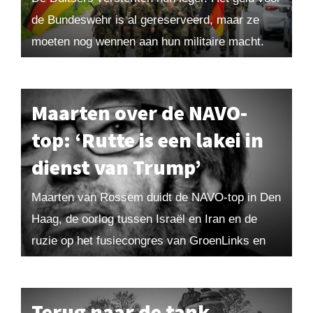
de Bundeswehr is al gereserveerd, maar ze
moeten nog wennen aan hun militaire macht.
De rest van Europa is daar niet...
Maarten over de NAVO-
top: ‘Rutte is een lakei in
dienst van Trump’
Maarten van Rossem duidt de NAVO-top in Den
Haag, de oorlog tussen Israël en Iran en de
ruzie op het fusiecongres van GroenLinks en
PvdA. De NAVO-top en alle...
Terug naar de tank