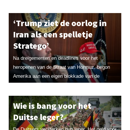
belangrijkste uitkomsten. Verder bespreekt hij
de...
‘Trump ziet de oorlog in
Iran als een spelletje
Stratego’
Na dreigementen en deadlines voor het
heropenen van de Straat van Hormuz, begon
Amerika aan een eigen blokkade van de
zeestraat.’ Militair-historicus Christ Klep duidt
het verloop van de...
Wie is bang voor het
Duitse leger?
De Duitsers versterken hun leger. Het geld voor