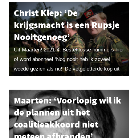
Christ Klep: ‘De
krijgsmacht is een Rupsje
Nooitgenoeg’
Uit Maarten! 2021-4. Bestel losse nummers hier
of word abonnee! ‘Nog nooit heb ik zoveel
woede gezien als nu!’ De vetgeletterde kop uit
De Telegraaf trok mijn aandacht. Wat...
Maarten: ‘Voorlopig wil ik
de plannen uit het
coalitieakkoord niet
meteen afbranden’