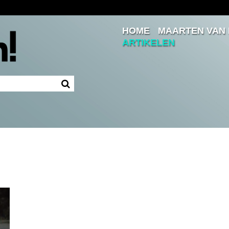
HOME
MAARTEN VAN
Inloggen
ARTIKELEN
Ingelogd blijven
LOGIN
JE WACHTWOORD VERGETEN?