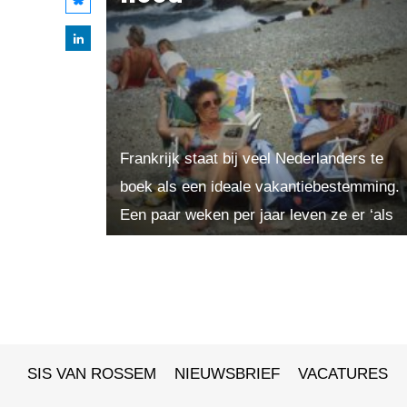
Frankrijk staat bij veel Nederlanders te
boek als een ideale vakantiebestemming.
Een paar weken per jaar leven ze er ‘als
God in Frankrijk’. Maar de inwoners zelf
denken veel...
SIS VAN ROSSEM
NIEUWSBRIEF
VACATURES