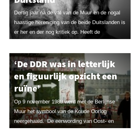
Dertig jaar na de val van de Muur en de nogal
haastige hereniging van de beide Duitslanden is
er her en der nog kritiek op. Heeft de
eenwording zich...
‘De DDR was in letterlijk
en figuurlijk opzicht een
ruïne’
Op 9 november 1989 werd met de Berlijnse
Muur het symbool van de Koude Oorlog
neergehaald. De eenwording van Oost- en
West-Duitsland is op veel vlakken geslaagd,