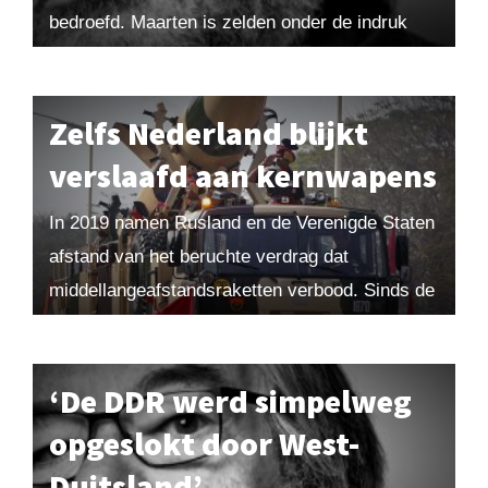
bedroefd. Maarten is zelden onder de indruk
van de retoriek van wereldleiders, maar vindt
het volkomen juist dat zij...
Zelfs Nederland blijkt
verslaafd aan kernwapens
In 2019 namen Rusland en de Verenigde Staten
afstand van het beruchte verdrag dat
middellangeafstandsraketten verbood. Sinds de
jaren tachtig is het nucleaire speelveld
aanzienlijk drukker geworden en inmiddels...
‘De DDR werd simpelweg
opgeslokt door West-
Duitsland’