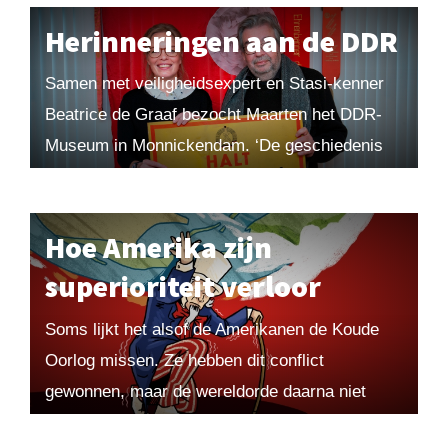
maar de...
Herinneringen aan de DDR
Samen met veiligheidsexpert en Stasi-kenner
Beatrice de Graaf bezocht Maarten het DDR-
Museum in Monnickendam. ‘De geschiedenis
van de Stasi is heel relevant voor het debat
over veiligheidsdiensten nu.’ Uit Maarten! 2015-
1....
Hoe Amerika zijn
superioriteit verloor
Soms lijkt het alsof de Amerikanen de Koude
Oorlog missen. Ze hebben dit conflict
gewonnen, maar de wereldorde daarna niet
weten te verbeteren. Sindsdien hebben ze