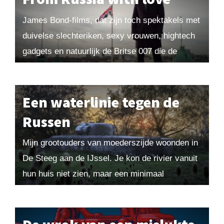
James Bond-films, dat zijn toch spektakels met
duivelse slechteriken, sexy vrouwen, hightech
gadgets en natuurlijk de Britse 007 die de
wereld redt? Zeker, maar de films vertellen ook
over...
Een waterlinie tegen de
Russen
Mijn grootouders van moederszijde woonden in
De Steeg aan de IJssel. Je kon de rivier vanuit
hun huis niet zien, maar een minimaal
wandelingetje en de passage van enig...