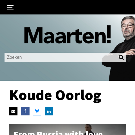
Inloggen
Ingelogd blijven
LOGIN
JE WACHTWOORD VERGETEN?
Koude Oorlog
From Russia with love