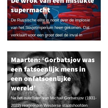
De wrok van een mislukte
supermacht
De Russische elite is nooit over de implosie
van het Sovjetimperium heen gekomen. Dat
verklaart voor een groot deel de inval in
Oekraïne, die ongewis verloopt. Wat gebeurt
er...
Maarten: ‘Gorbatsjov was
een fatsoenlijk mens in
een onfatsoenlijke
wereld’
Na het overlijden van Michail Gorbatsjov (1931-
2022) reageerden Westerse staatshoofden