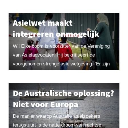
Ontwikkelingen 2050 speelt een belangrijke rol
in dit debat. Voorzitter Richard van Zwol...
Asielwet maakt
integreren onmogelijk
Wil Eikelboom is voorzitter van de Vereniging
van Asieladvocaten. Hij bekritiseert de
voorgenomen strenge asielwetgeving. ‘Er zijn
geen feiten die een asielcrisis onderbouwen.
Als je meent dat er oplossingen...
De Australische oplossing?
Niet voor Europa
De manier waarop Australië asielzoekers
terugstuurt is de natte droom van rechtse