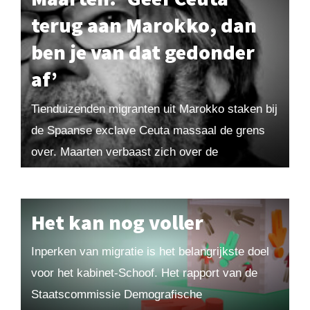
terug aan Marokko, dan
ben je van dat gedonder
af’
Tienduizenden migranten uit Marokko staken bij
de Spaanse exclave Ceuta massaal de grens
over. Maarten verbaast zich over de
overtrokken reactie van EU-landen: ‘Paniek,
heel Afrika stroomt leeg. Dat...
Het kan nog voller
Inperken van migratie is het belangrijkste doel
voor het kabinet-Schoof. Het rapport van de
Staatscommissie Demografische