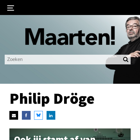
Inloggen
Ingelogd blijven
LOGIN
JE WACHTWOORD VERGETEN?
Philip Dröge
Ook jij stamt af van