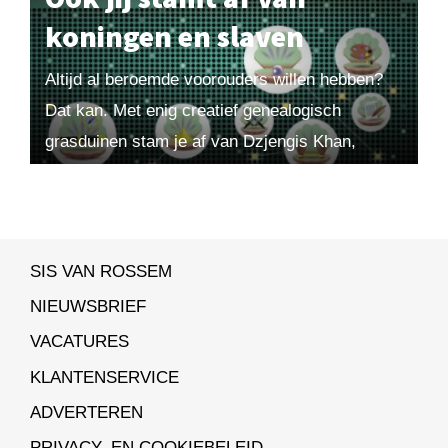
koningen en slaven
Altijd al beroemde voorouders willen hebben?
Dat kan. Met enig creatief genealogisch
grasduinen stam je af van Dzjengis Khan,
Cleopatra, Willem van Oranje of Karel de Grote.
Uit Maarten! 2025-4. Bestel...
SIS VAN ROSSEM
NIEUWSBRIEF
VACATURES
KLANTENSERVICE
ADVERTEREN
PRIVACY- EN COOKIEBELEID