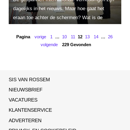
dagelijks in het nieuws. Maar hoe gaat het
eraan toe achter de schermen? Wat is de
bijdrage van diplomaten? Hoe benaderen zij een
land...
Pagina
vorige
1
…
10
11
12
13
14
…
26
volgende
229 Gevonden
SIS VAN ROSSEM
NIEUWSBRIEF
VACATURES
KLANTENSERVICE
ADVERTEREN