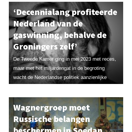
dit...
‘Decennialang profiteerde
Nederland van de
gaswinning, behalve de
Groningers zelf’
De Tweede Kamer ging in mei 2023 met reces,
maar met het miljardengat in de begroting
wacht de Nederlandse politiek aanzienlijke
uitdagingen. Maarten blikt vooruit op de
bezuinigingsplannen, die...
Wagnergroep moet
Russische belangen
beschermen in Soedan