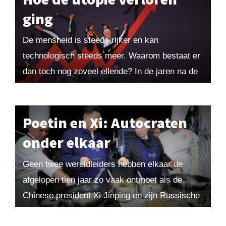
ging
De mensheid is steeds rijker en kan
technologisch steeds meer. Waarom bestaat er
dan toch nog zoveel ellende? In de jaren na de
oorlog was er zicht op een...
Poetin en Xi: Autocraten
onder elkaar
Geen twee wereldleiders hebben elkaar de
afgelopen tien jaar zo vaak ontmoet als de
Chinese president Xi Jinping en zijn Russische
ambtgenoot Vladimir Poetin. In hoeverre lijken