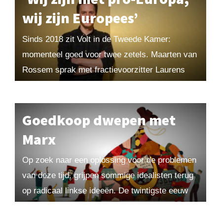
wij zijn Europees’
Sinds 2018 zit Volt in de Tweede Kamer:
momenteel goed voor twee zetels. Maarten van
Rossem sprak met fractievoorzitter Laurens
Dassen over zijn ambities. Wat is de
meerwaarde van...
Goedkoop dwepen met
Marx
Op zoek naar een oplossing voor de problemen
van deze tijd, grijpen sommige idealisten terug
op radicaal linkse ideeën. De twintigste eeuw
heeft genoegzaam laten zien hoe gevaarlijk