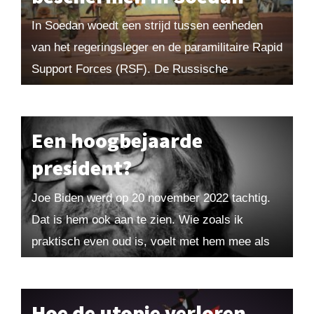
In Soedan woedt een strijd tussen eenheden
van het regeringsleger en de paramilitaire Rapid
Support Forces (RSF). De Russische
Wagnergroep speelt daarin een belangrijke rol;
in ruil voor toegang...
Een hoogbejaarde
president?
Joe Biden werd op 20 november 2022 tachtig.
Dat is hem ook aan te zien. Wie zoals ik
praktisch even oud is, voelt met hem mee als
hij voorzichtig...
Hoe de utopie verloren