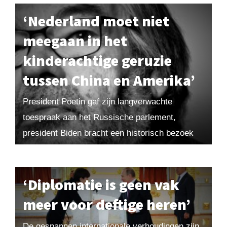
zij op...
‘Nederland moet niet
meegaan in het
kinderachtige geruzie
tussen China en Amerika’
President Poetin gaf zijn langverwachte
toespraak aan het Russische parlement,
president Biden bracht een historisch bezoek
aan Kiev en minister Sigrid Kaag werd in
Overijssel opgewacht door boze
demonstranten...
‘Diplomatie is geen vak
meer voor deftige heren’
De gespannen internationale verhoudingen zijn