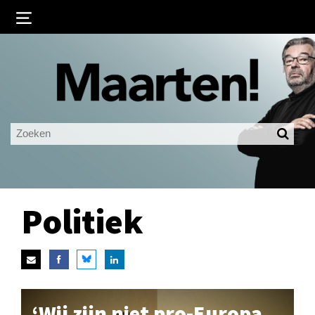
Inloggen
Ingelogd blijven
LOGIN
JE WACHTWOORD VERGETEN?
Politiek
‘Wij zijn niet pro-Europa,