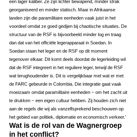
een lager kaliber. Ze zijn lichter bewapend, minder strak
georganiseerd en minder statisch. Maar in Afrikaanse
landen zijn die paramilitaire eenheden vaak juist in het
voordeel omdat ze goed gedijen bij chaotische situaties. De
structuur van de RSF is bijvoorbeeld minder log en traag
dan dat van het officiële legerapparaat in Soedan. In
Soedan staan het leger en de RSF op dit moment
tegenover elkaar. Dit komt deels doordat de legerleiding wil
dat de RSF integreert in het reguliere leger, terwijl de RSF
wat terughoudender is. Dit is vergelijkbaar met wat er met
de FARC gebeurde in Colombia. Die integratie gaat vaak
moeizaam omdat paramilitaire eenheden − om het zacht uit
te drukken − een eigen cultuur hebben. Zij houden zich niet
aan de regels die wij als vanzelfsprekend beschouwen op
het gebied van politiek, diplomatie en economisch verkeer.’
Wat is de rol van de Wagnergroep
in het conflict?