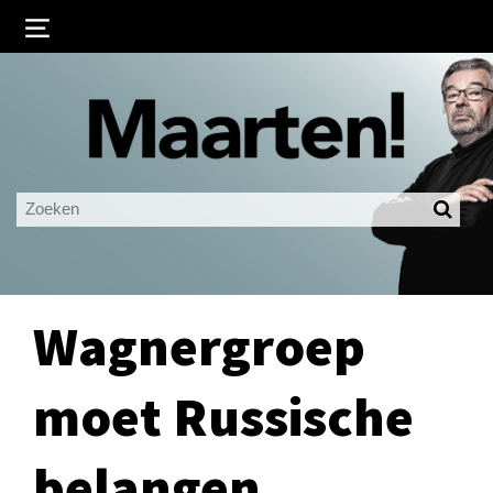
Inloggen
Ingelogd blijven
LOGIN
JE WACHTWOORD VERGETEN?
Wagnergroep
moet Russische
belangen