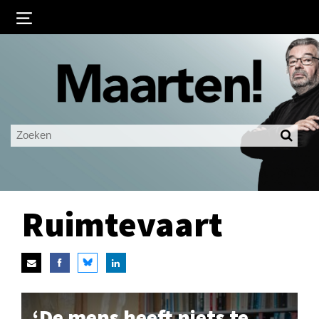
Inloggen
Ingelogd blijven
LOGIN
JE WACHTWOORD VERGETEN?
Ruimtevaart
‘De mens heeft niets te