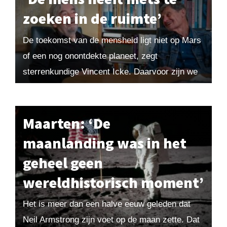
zoeken in de ruimte’
De toekomst van de mensheid ligt niet op Mars
of een nog onontdekte planeet, zegt
sterrenkundige Vincent Icke. Daarvoor zijn we
te veel verbonden met de aarde. ‘Een boom...
Maarten: ‘De
maanlanding was in het
geheel geen
wereldhistorisch moment’
Het is meer dan een halve eeuw geleden dat
Neil Armstrong zijn voet op de maan zette. Dat