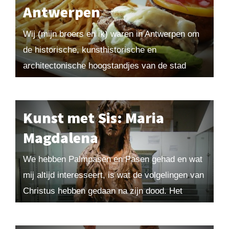
Antwerpen
Wij (mijn broers en ik) waren in Antwerpen om
de historische, kunsthistorische en
architectonische hoogstandjes van de stad
Antwerpen inzichtelijk te maken. Ik herinner me
voornamelijk de strompeltochten langs...
Kunst met Sis: Maria
Magdalena
We hebben Palmpasen en Pasen gehad en wat
mij altijd interesseert, is wat de volgelingen van
Christus hebben gedaan na zijn dood. Het
tragische einde van Judas kennen we...