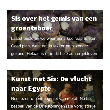
onderwerp geweest. Ursula zou in 383
gestorven...
Sis over het gemis van een
groenteboer
Laatst besloten we weer eens koolraap te eten.
Goed plan, want dat is lekker en bijzonder
gezond. Helaas is er in dit hele achtergebleven
zwaksociale stadje geen groenteboer meer...
Kunst met Sis: De vlucht
naar Egypte
Nee lezer, u bent nog niet van me af. Na het
bezoek van de Drie Koningen (zie vorig stukje