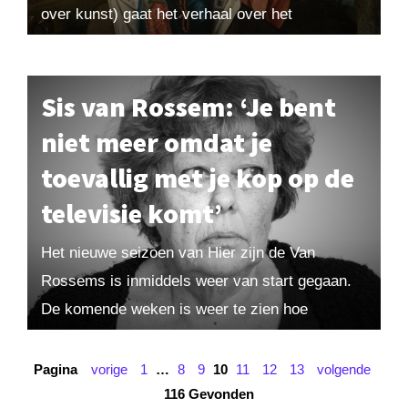
over kunst) gaat het verhaal over het
Christuskind natuurlijk gewoon...
Sis van Rossem: ‘Je bent
niet meer omdat je
toevallig met je kop op de
televisie komt’
Het nieuwe seizoen van Hier zijn de Van
Rossems is inmiddels weer van start gegaan.
De komende weken is weer te zien hoe
Maarten, Vincent en Sis van Rossem...
Pagina
vorige
1
…
8
9
10
11
12
13
volgende
116 Gevonden