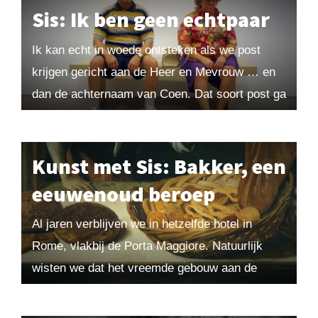
Sis: Ik ben geen echtpaar
Ik kan echt in woede ontsteken als we post
krijgen gericht aan de Heer en Mevrouw … en
dan de achternaam van Coen. Dat soort post ga
ik niet...
Kunst met Sis: Bakker, een
eeuwenoud beroep
Al jaren verblijven we in hetzelfde hotel in
Rome, vlakbij de Porta Maggiore. Natuurlijk
wisten we dat het vreemde gebouw aan de
achterkant niets met de poort te maken...