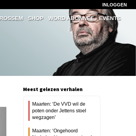
INLOGGEN
 ROSSEM
SHOP
WORD ABONNEE
EVENTS
Meest gelezen verhalen
Maarten: ‘De VVD wil de
poten onder Jettens stoel
wegzagen’
Maarten: ‘Ongehoord