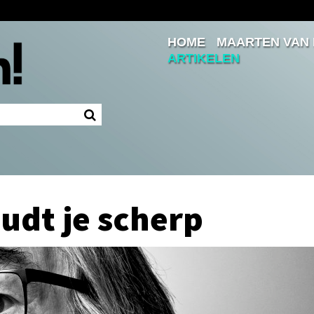
HOME
MAARTEN VAN
Inloggen
ARTIKELEN
Ingelogd blijven
LOGIN
JE WACHTWOORD VERGETEN?
udt je scherp