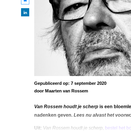
Gepubliceerd op:
7 september 2020
door Maarten van Rossem
Van Rossem houdt je scherp
is een bloemle
nadenken geven.
Lees nu alvast het voor
Uit:
Van Rossem houdt je scherp
,
bestel het b