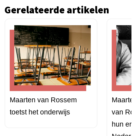
Gerelateerde artikelen
Maarten van Rossem
Maarten
toetst het onderwijs
van Ro
hun erg