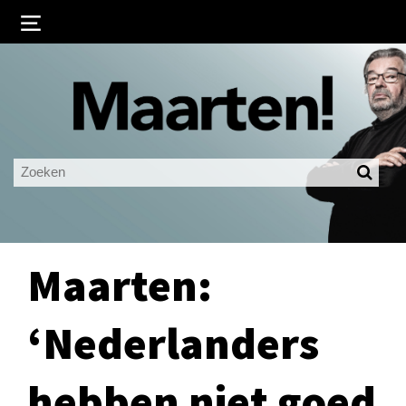
Inloggen
Ingelogd blijven
LOGIN
JE WACHTWOORD VERGETEN?
Maarten:
‘Nederlanders
hebben niet goed