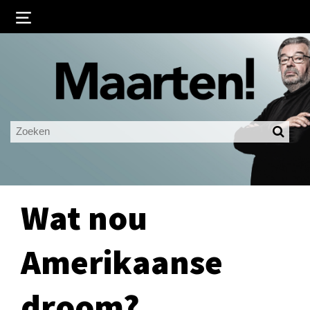
Inloggen
Ingelogd blijven
LOGIN
JE WACHTWOORD VERGETEN?
Wat nou
Amerikaanse
droom?