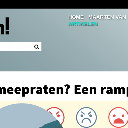
HOME
MAARTEN VAN
Inloggen
ARTIKELEN
Ingelogd blijven
LOGIN
JE WACHTWOORD VERGETEN?
 meepraten? Een ram