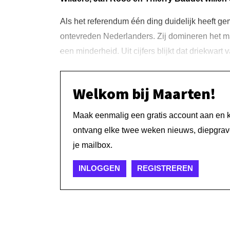
Als het referendum één ding duidelijk heeft ge
ontevreden Nederlanders. Zij domineren het ma
een minderheid. Uit cijfers blijkt dat driekwar
Welkom bij Maarten!
Maak eenmalig een gratis account aan en kri
ontvang elke twee weken nieuws, diepgrave
je mailbox.
INLOGGEN
REGISTREREN