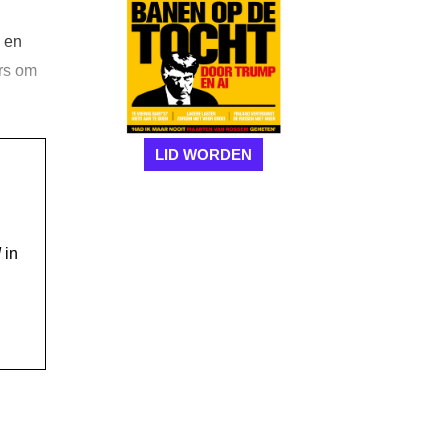
e en
ers om
LID WORDEN
!
in