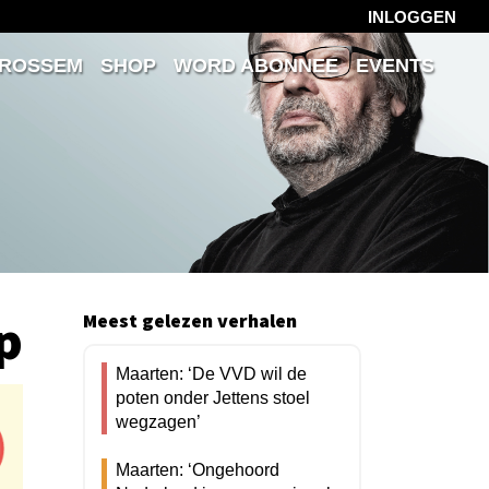
INLOGGEN
 ROSSEM
SHOP
WORD ABONNEE
EVENTS
p
Meest gelezen verhalen
Maarten: ‘De VVD wil de
poten onder Jettens stoel
wegzagen’
Maarten: ‘Ongehoord