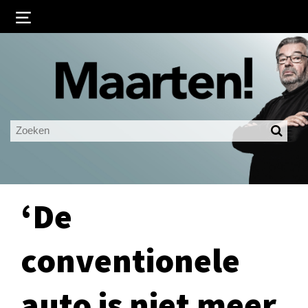
Inloggen
Ingelogd blijven
LOGIN
JE WACHTWOORD VERGETEN?
‘De
conventionele
auto is niet meer