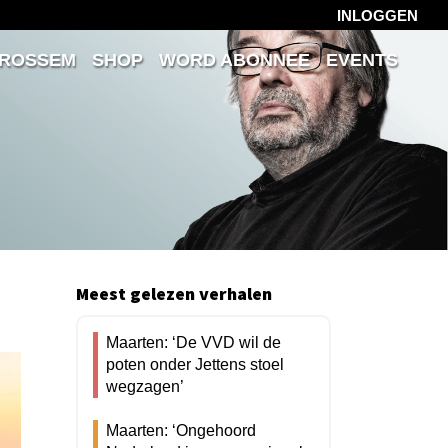
INLOGGEN
 ROSSEM
SHOP
WORD ABONNEE
EVENTS
Meest gelezen verhalen
Maarten: ‘De VVD wil de
poten onder Jettens stoel
wegzagen’
Maarten: ‘Ongehoord