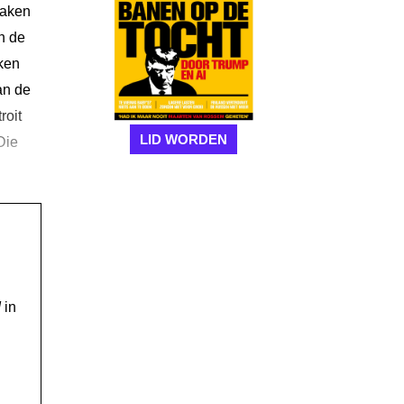
maken
n de
ken
an de
roit
LID WORDEN
Die
!
in