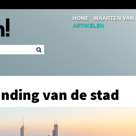
HOME
MAARTEN VAN
Inloggen
ARTIKELEN
Ingelogd blijven
LOGIN
JE WACHTWOORD VERGETEN?
nding van de stad