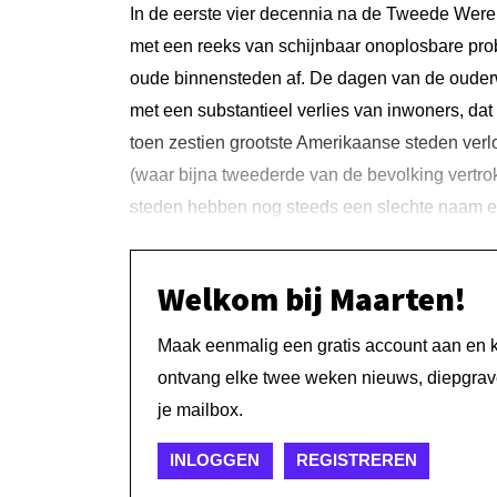
In de eerste vier decennia na de Tweede Wer
met een reeks van schijnbaar onoplosbare prob
oude binnensteden af. De dagen van de ouderw
met een substantieel verlies van inwoners, d
toen zestien grootste Amerikaanse steden verlo
(waar bijna tweederde van de bevolking vertrok
steden hebben nog steeds een slechte naam e
Welkom bij Maarten!
Maak eenmalig een gratis account aan en kri
ontvang elke twee weken nieuws, diepgrave
je mailbox.
INLOGGEN
REGISTREREN