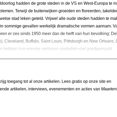
eldoorlog hadden de grote steden in de VS en West-Europa te 
lemen. Terwijl de buitenwijken groeiden en floreerden, takelde
etse stad leken geteld. Vrijwel alle oude steden hadden te ma
at in sommige gevallen werkelijk dramatische vormen aannam. V
ren er zes sinds 1950 meer dan de helft van hun bevolking: Det
), Cleveland, Buffalo, Saint Louis, Pittsburgh en New Orleans. 
n hebben hun enorme verliezen sindsdien niet goedgemaakt.
jg toegang tot al onze artikelen. Lees gratis op onze site en
nde artikelen, interviews, evenementen en acties van
Maarten