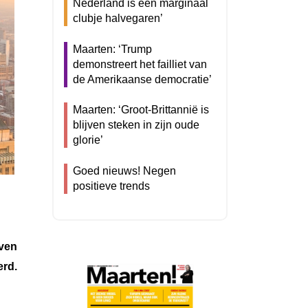
Nederland is een marginaal
clubje halvegaren’
Maarten: ‘Trump
demonstreert het failliet van
de Amerikaanse democratie’
Maarten: ‘Groot-Brittannië is
blijven steken in zijn oude
glorie’
Goed nieuws! Negen
positieve trends
even
erd.