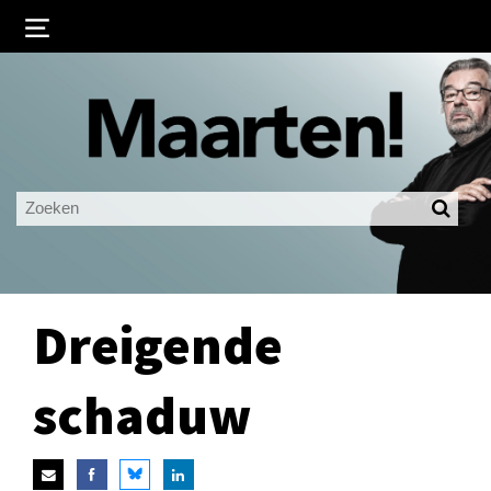
Inloggen
Ingelogd blijven
LOGIN
JE WACHTWOORD VERGETEN?
Dreigende
schaduw