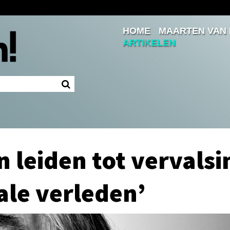
HOME
MAARTEN VAN
Inloggen
ARTIKELEN
Ingelogd blijven
LOGIN
JE WACHTWOORD VERGETEN?
n leiden tot vervalsi
ale verleden’