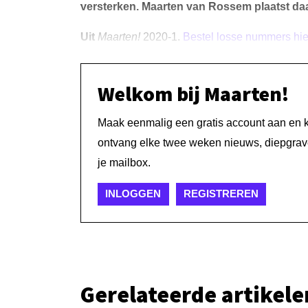
versterken. Maarten van Rossem plaatst daa
Uit
Maarten!
2020-1.
Bestel losse nummers hie
Welkom bij Maarten!
Maak eenmalig een gratis account aan en kri
ontvang elke twee weken nieuws, diepgrave
je mailbox.
INLOGGEN
REGISTREREN
Gerelateerde artikele