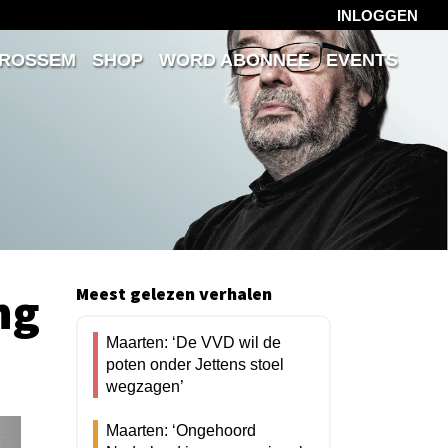
INLOGGEN
 ROSSEM
SHOP
WORD ABONNEE
EVENTS
ng
Meest gelezen verhalen
Maarten: ‘De VVD wil de
poten onder Jettens stoel
wegzagen’
Maarten: ‘Ongehoord