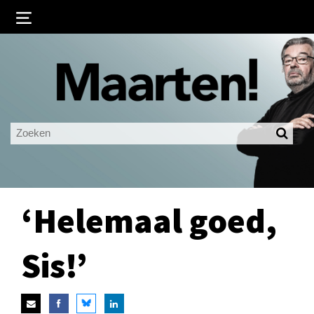
Inloggen
Ingelogd blijven
LOGIN
JE WACHTWOORD VERGETEN?
‘Helemaal goed,
Sis!’