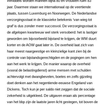
Inmiddels worden mannen bijna 80 en vrouwen ruim 83
jaar. Daarmee staan we internationaal op de veertiende
plaats, tussen Luxemburg en Noorwegen. De Nederlandse
verzorgingsstaat in de klassieke betekenis ‘van wieg tot
graf’ is dus zonder meer succesvol. De verzorgingsstaat is
de afgelopen kwarteeuw wel sterk versoberd: het is lastiger
geworden om bijvoorbeeld bijstand te krijgen, de WW duurt
korter en de AOW gaat later in. De overheid laat zich van
haar meest naargeestige en kleinzielige kant zien bij de
controle van bijstandsgerechtigden en de pogingen om hen
aan het werk te krijgen. De manier waarop de overheid
(vooral de belastingdienst) arme mensen met schulden
achtervolgt met dwangbevelen, boetes en zelfs gijzeling
doet denken aan het negentiende-eeuwse Engeland van
Dickens. Toch kun je per saldo niet zeggen dat de sociale
zekerheid is uitgekleed. De uitgaven eraan als percentage
van het bbp zijn de laatste jaren licht gestegen, tot boven de