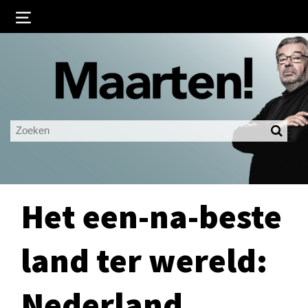
Inloggen
Ingelogd blijven
LOGIN
JE WACHTWOORD VERGETEN?
Het een-na-beste
land ter wereld:
Nederland