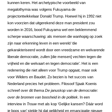
kunnen keren. Het archetypische voorbeeld van
megalothymia was volgens Fukuyama de
projectontwikkelaar Donald Trump. Hoewel hij in 1992 niet
kon voorzien dat uitgerekend deze man president zou
worden in 2016, bood Fukuyama wel een beklemmend
scherpe waarschuwing: als mensen die wanhopig op zoek
zijn naar erkenning leven in een wereld ‘die
gekarakteriseerd wordt door een vreedzame en welvarende
liberale democratie, zullen [die mensen] vechten tegen die
vrijheid en die welvaart en tegen democratie’. Het is een
redenering die niet alleen voor Trump opgaat, maar ook
voor Wilders en Baudet. Zo bezien is het succes van
Nederland precies het probleem. Filosoof Sjaak Koenis
schreef over dit thema
De januskop van de democratie:
over de bronnen van boosheid in de politiek
. In een
interview in
Trouw
met als kop ‘Gelijke kansen? Dáár word
je boos van’ stelde hij dat gelijkheid en emancipatie nieuwe