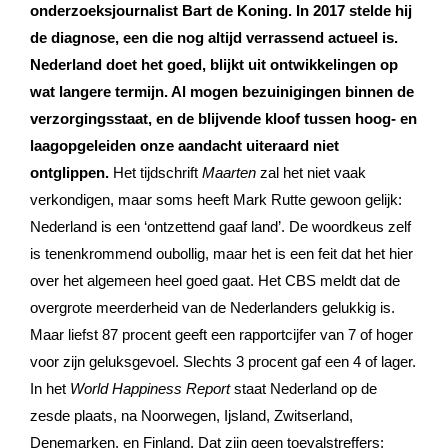
onderzoeksjournalist Bart de Koning. In 2017 stelde hij
de diagnose, een die nog altijd verrassend actueel is.
Nederland doet het goed, blijkt uit ontwikkelingen op
wat langere termijn. Al mogen bezuinigingen binnen de
verzorgingsstaat, en de blijvende kloof tussen hoog- en
laagopgeleiden onze aandacht uiteraard niet
ontglippen.
Het tijdschrift
Maarten
zal het niet vaak
verkondigen, maar soms heeft Mark Rutte gewoon gelijk:
Nederland is een ‘ontzettend gaaf land’. De woordkeus zelf
is tenenkrommend oubollig, maar het is een feit dat het hier
over het algemeen heel goed gaat. Het CBS meldt dat de
overgrote meerderheid van de Nederlanders gelukkig is.
Maar liefst 87 procent geeft een rapportcijfer van 7 of hoger
voor zijn geluksgevoel. Slechts 3 procent gaf een 4 of lager.
In het
World Happiness Report
staat Nederland op de
zesde plaats, na Noorwegen, Ijsland, Zwitserland,
Denemarken, en Finland. Dat zijn geen toevalstreffers: