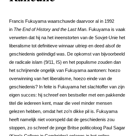
Francis Fukuyama waarschuwde daarvoor al in 1992
in
The End of History and the Last Man
. Fukuyama is vaak
verweten dat hij na het ineenstorten van de Sovjet-Unie het
liberalisme tot definitieve winnaar uitriep en deed alsof de
geschiedenis geëindigd was. De opkomst van bijvoorbeeld
de radicale islam (9/11, IS) en het populisme zouden dan
het schrijnende ongelijk van Fukuyama aantonen: hoezo
overwinning van het liberalisme, hoezo einde van de
geschiedenis? In feite is Fukuyama het slachtoffer van zijn
eigen succes: hij schreef een bestseller met een pakkende
titel die iedereen kent, maar die veel minder mensen
gelezen hebben, omdat het zo’n dikke pil is. Fukuyama
heeft namelijk niet voorspeld dat de geschiedenis zou
stoppen, zo schreef de jonge Britse politicoloog Paul Sagar
(King’s College in Cambridge) onlangs in het online