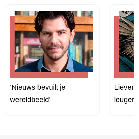
‘Nieuws bevuilt je
Liever 
wereldbeeld’
leugen 