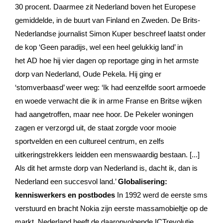
30 procent. Daarmee zit Nederland boven het Europese
gemiddelde, in de buurt van Finland en Zweden. De Brits-
Nederlandse journalist Simon Kuper beschreef laatst onder
de kop ‘Geen paradijs, wel een heel gelukkig land’ in
het AD hoe hij vier dagen op reportage ging in het armste
dorp van Nederland, Oude Pekela. Hij ging er
‘stomverbaasd’ weer weg: ‘Ik had eenzelfde soort armoede
en woede verwacht die ik in arme Franse en Britse wijken
had aangetroffen, maar nee hoor. De Pekeler woningen
zagen er verzorgd uit, de staat zorgde voor mooie
sportvelden en een cultureel centrum, en zelfs
uitkeringstrekkers leidden een menswaardig bestaan. [...]
Als dit het armste dorp van Nederland is, dacht ik, dan is
Nederland een succesvol land.’
Globalisering:
kenniswerkers en postbodes
In 1992 werd de eerste sms
verstuurd en bracht Nokia zijn eerste massamobieltje op de
markt. Nederland heeft de daaropvolgende ICTrevolutie