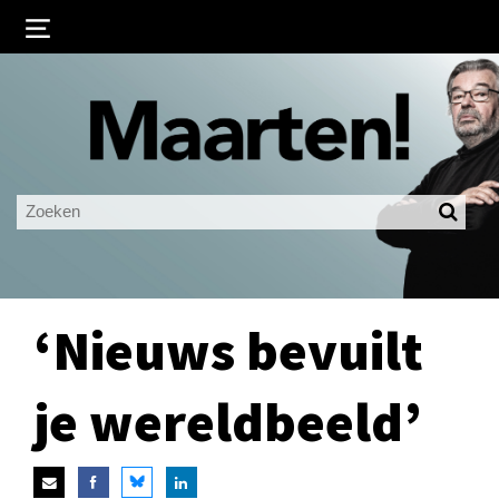
Inloggen
Ingelogd blijven
LOGIN
JE WACHTWOORD VERGETEN?
‘Nieuws bevuilt
je wereldbeeld’