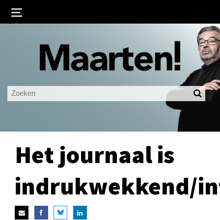
Inloggen
Ingelogd blijven
LOGIN
JE WACHTWOORD VERGETEN?
Het journaal is
indrukwekkend/inf