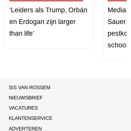
‘Leiders als Trump, Orbán
Mediam
en Erdogan zijn larger
Sauer: ‘
than life’
pestkop
schoolp
SIS VAN ROSSEM
NIEUWSBRIEF
VACATURES
KLANTENSERVICE
ADVERTEREN