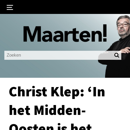
Inloggen
Ingelogd blijven
LOGIN
JE WACHTWOORD VERGETEN?
Christ Klep: ‘In
het Midden-
Oosten is het