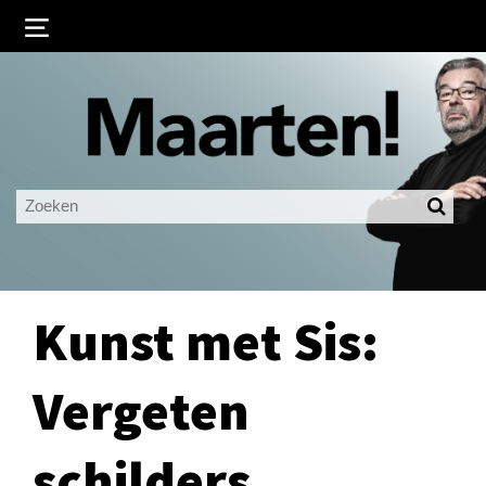
Inloggen
Ingelogd blijven
LOGIN
JE WACHTWOORD VERGETEN?
Kunst met Sis:
Vergeten
schilders