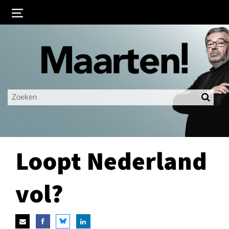
Inloggen
Ingelogd blijven
LOGIN
JE WACHTWOORD VERGETEN?
Loopt Nederland
vol?