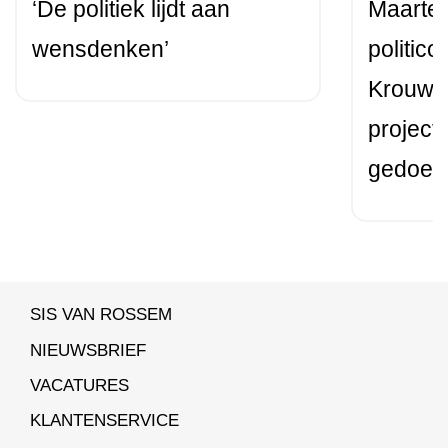
‘De politiek lijdt aan
Maarten
wensdenken’
politic
Krouwel:
project
gedoemd
SIS VAN ROSSEM
NIEUWSBRIEF
VACATURES
KLANTENSERVICE