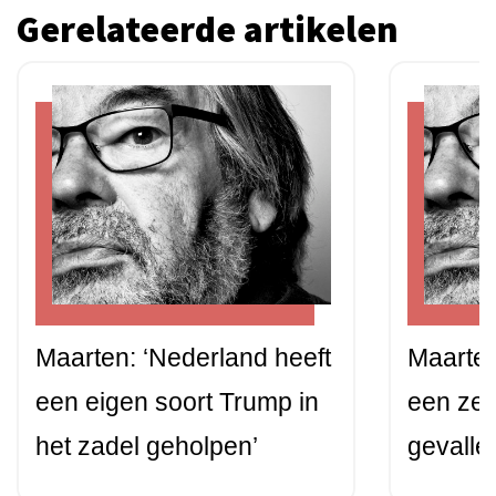
Gerelateerde artikelen
Maarten: ‘Nederland heeft
Maarten
een eigen soort Trump in
een zel
het zadel geholpen’
gevalle