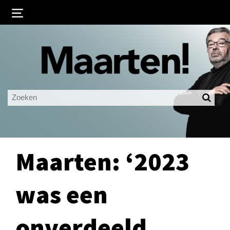
Inloggen
Ingelogd blijven
LOGIN
JE WACHTWOORD VERGETEN?
Maarten: ‘2023
was een
onverdeeld