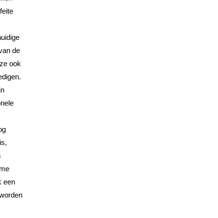
feite
uidige
 van de
 ze ook
edigen.
in
onele
og
is,
s
ime
k een
 worden