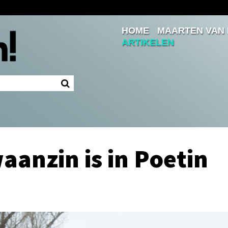
HOME
MAARTEN VAN
Inloggen
ARTIKELEN
Ingelogd blijven
LOGIN
JE WACHTWOORD VERGETEN?
aanzin is in Poetin