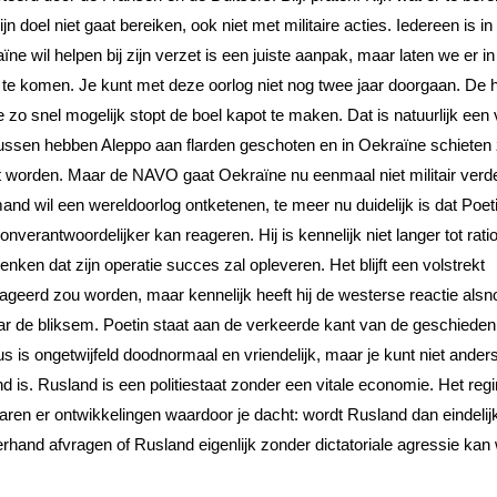
 doel niet gaat bereiken, ook niet met militaire acties. Iedereen is in 
e wil helpen bij zijn verzet is een juiste aanpak, maar laten we er in
te komen. Je kunt met deze oorlog niet nog twee jaar doorgaan. De h
 snel mogelijk stopt de boel kapot te maken. Dat is natuurlijk een
ussen hebben Aleppo aan flarden geschoten en in Oekraïne schieten
 worden. Maar de NAVO gaat Oekraïne nu eenmaal niet militair verd
and wil een wereldoorlog ontketenen, te meer nu duidelijk is dat Poet
nverantwoordelijker kan reageren. Hij is kennelijk niet langer tot rati
enken dat zijn operatie succes zal opleveren. Het blijft een volstrekt
eageerd zou worden, maar kennelijk heeft hij de westerse reactie alsn
aar de bliksem. Poetin staat aan de verkeerde kant van de geschieden
s is ongetwijfeld doodnormaal en vriendelijk, maar je kunt niet ander
and is. Rusland is een politiestaat zonder een vitale economie. Het reg
aren er ontwikkelingen waardoor je dacht: wordt Rusland dan eindelij
and afvragen of Rusland eigenlijk zonder dictatoriale agressie kan