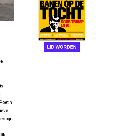
LID WORDEN
de
is
e
 Poetin
ieve
termijn
ijk