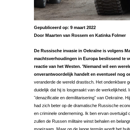
Gepubliceerd op:
9 maart 2022
Door Maarten van Rossem en Katinka Folmer
De Russische invasie in Oekraïne is volgens 
machtsverhoudingen in Europa beslissend te vera
reactie van het Westen. 'Niemand wil een wereld
onverantwoordelijk handelt en eventueel nog o
veranderde de wereld drastisch. Het ondenkbare ge
duidelijk dat hij is losgeraakt van de werkelijkheid.
"denazificatie en demilitarisering" van Oekraïne. 
had zich beter op de dramatische Russische econo
en criminele onderneming. Ik ben ervan overtuigd da
zullen de Russen militaire winst behalen en belang
moeizaam. Maar op de lange termijn wordt het buit