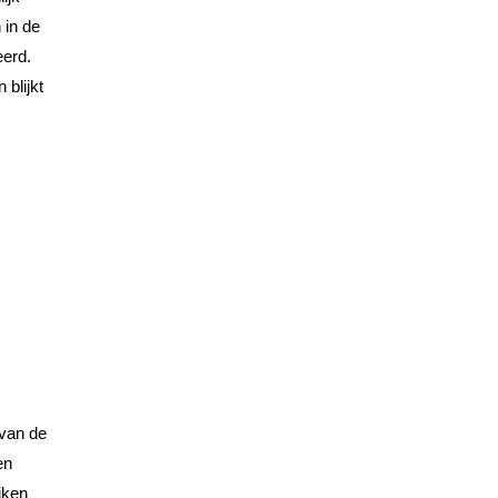
 in de
eerd.
 blijkt
 van de
en
iken