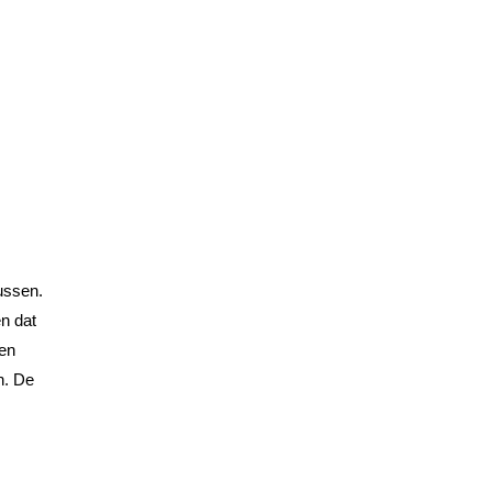
ussen.
n dat
 en
n. De