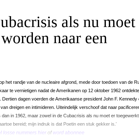
ubacrisis als nu moet
 worden naar een
 op het randje van de nucleaire afgrond, mede door toedoen van de R
kaar te vernietigen nadat de Amerikanen op 12 oktober 1962 ontdekte
. Dertien dagen voerden de Amerikaanse president John F. Kennedy
 van dreigen en intimideren. Uiteindelijk verschoof dat naar pacificere
s dan in 1962, maar zowel in de Cubacrisis als nu moet er toegewerkt
toe bereid; mijn indruk is dat Poetin een stuk gekker is.'
l losse nummers hier
of
word abonnee