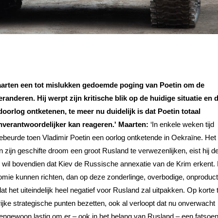
Maarten een tot mislukken gedoemde poging van Poetin om de
nderen. Hij werpt zijn kritische blik op de huidige situatie en 
oorlog ontketenen, te meer nu duidelijk is dat Poetin totaal
nverantwoordelijker kan reageren.'
Maarten:
‘In enkele weken tijd
beurde toen Vladimir Poetin een oorlog ontketende in Oekraïne. Het 
 In zijn geschifte droom een groot Rusland te verwezenlijken, eist hij d
Hij wil bovendien dat Kiev de Russische annexatie van de Krim erkent.
mie kunnen richten, dan op deze zonderlinge, overbodige, onproduct
t het uiteindelijk heel negatief voor Rusland zal uitpakken. Op korte 
rijke strategische punten bezetten, ook al verloopt dat nu onverwacht
engewoon lastig om er – ook in het belang van Rusland – een fatsoenl