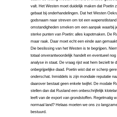
valt. Het Westen moet duidelijk maken dat Poetin zijn
gebaat bij onderhandelingen. Dat het Westen Oekraïn
godsnaam naar streven om tot een wapenstilstand 
omstandigheden smeken om een aanpak waarbij je zo
sterke punten van Poetin: alles kapotmaken. De R
maar raak. Daar moet echt een einde aan gemaakt
Die beslissing van het Westen is te begrijpen. Niem
totaal onverantwoordelijk handelt en eventueel nog o
analyse in staat. De vraag rijst wat hem bezielt te d
onbegrijpelijke daad. Poetin wist dat er scherp ger
onderschat. Inmiddels is zijn mondiale reputatie n
daarover bestaat geen enkele twijfel. De modale Ru
stellen dan dat Rusland een onbeschrijfelijk klotel
leeft van de export van grondstoffen. Regelmatig w
normaal land? Helaas moeten we ons zo langzamerh
bestuurd.