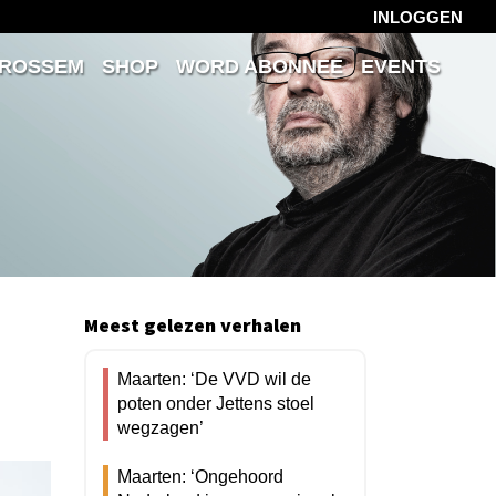
INLOGGEN
 ROSSEM
SHOP
WORD ABONNEE
EVENTS
Meest gelezen verhalen
Maarten: ‘De VVD wil de
poten onder Jettens stoel
wegzagen’
Maarten: ‘Ongehoord