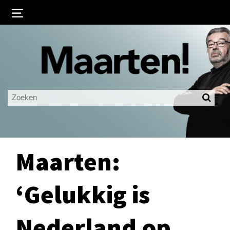
Inloggen
Ingelogd blijven
LOGIN
JE WACHTWOORD VERGETEN?
Maarten:
‘Gelukkig is
Nederland op