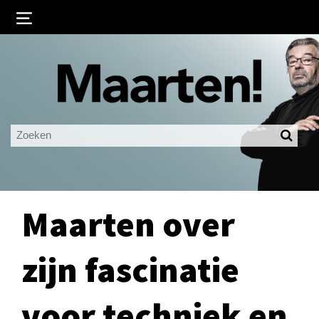
Inloggen
Ingelogd blijven
LOGIN
JE WACHTWOORD VERGETEN?
Maarten over
zijn fascinatie
voor techniek en