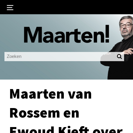
Inloggen
Ingelogd blijven
LOGIN
JE WACHTWOORD VERGETEN?
Maarten van
Rossem en
Ewoud Kieft over