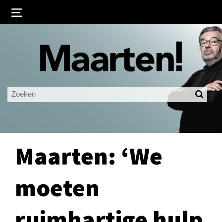
Inloggen
Ingelogd blijven
LOGIN
JE WACHTWOORD VERGETEN?
Maarten: ‘We
moeten
ruimhartige hulp