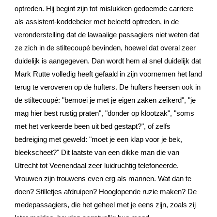
optreden. Hij begint zijn tot mislukken gedoemde carriere
als assistent-koddebeier met beleefd optreden, in de
veronderstelling dat de lawaaiige passagiers niet weten dat
ze zich in de stiltecoupé bevinden, hoewel dat overal zeer
duidelijk is aangegeven. Dan wordt hem al snel duidelijk dat
Mark Rutte volledig heeft gefaald in zijn voornemen het land
terug te veroveren op de hufters. De hufters heersen ook in
de stiltecoupé: "bemoei je met je eigen zaken zeikerd", "je
mag hier best rustig praten", "donder op klootzak", "soms
met het verkeerde been uit bed gestapt?", of zelfs
bedreiging met geweld: "moet je een klap voor je bek,
bleekscheet?" Dit laatste van een dikke man die van
Utrecht tot Veenendaal zeer luidruchtig telefoneerde.
Vrouwen zijn trouwens even erg als mannen. Wat dan te
doen? Stilletjes afdruipen? Hooglopende ruzie maken? De
medepassagiers, die het geheel met je eens zijn, zoals zij