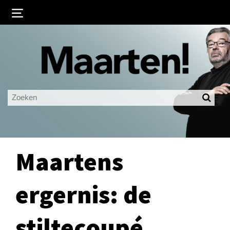
Inloggen
Ingelogd blijven
LOGIN
JE WACHTWOORD VERGETEN?
Maartens
ergernis: de
stiltecoupé