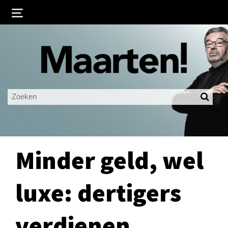
Inloggen
Ingelogd blijven
LOGIN
JE WACHTWOORD VERGETEN?
Minder geld, wel
luxe: dertigers
verdienen